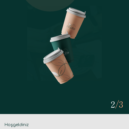
2
/
3
Hoşgeldiniz