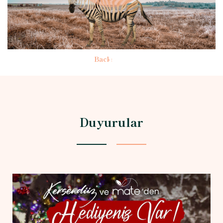
B
a
c
k
s
t
a
g
e
Duyurular